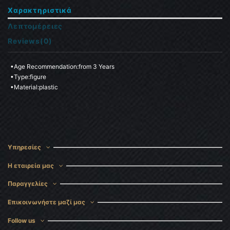
Χαρακτηριστικά
Λεπτομέρειες
Reviews
(0)
•Age Recommendation:from 3 Years

•Type:figure

•Material:plastic
Υπηρεσίες
Η εταιρεία μας
Παραγγελίες
Επικοινωνήστε μαζί μας
Follow us