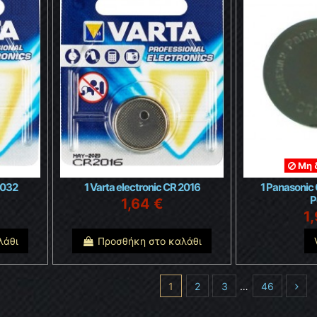
Μη 
2032
1 Varta electronic CR 2016
1 Panasonic
P
1,64 €
1
λάθι
Προσθήκη στο καλάθι
1
2
3
…
46