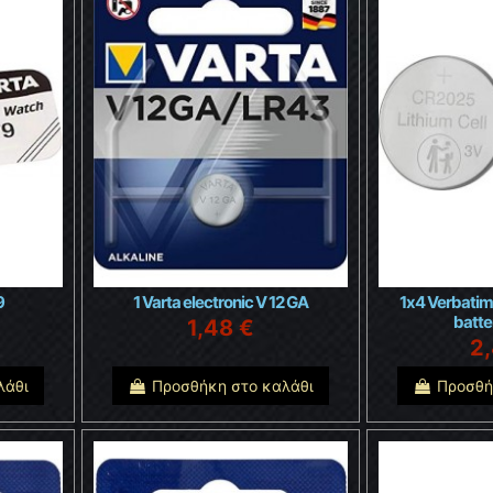
9
1 Varta electronic V 12 GA
1x4 Verbatim
batt
1,48 €
2
λάθι
Προσθήκη στο καλάθι
Προσθή