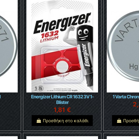
1
Energizer Lithium CR 1632 3V 1-
1 Varta Chron
Blister
2
1,81 €
Προσθήκη στο καλάθι
Προσθή