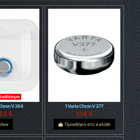
διαθέσιμο
 Chron V 364
1 Varta Chron V 377
,23 €
1,14 €
View
Προσθήκη στο καλάθι