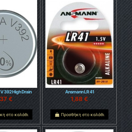
 V 392 High Drain
Ansmann LR 41
,37 €
1,88 €
κη στο καλάθι
Προσθήκη στο καλάθι