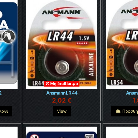
Μη διαθέσιμο
2
Ansmann LR 44
Ansma
2,02 €
1
λάθι
View
Προσθή