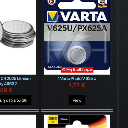
Μη διαθέσιμο
 CR 2025 Lithium
1 Varta Photo V 625 U
ery 49532
1,77 €
,49 €
κη στο καλάθι
View