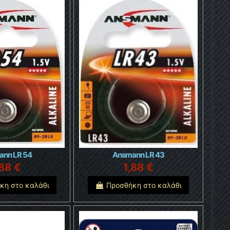
nn LR 54
Ansmann LR 43
,88 €
1,88 €
κη στο καλάθι
Προσθήκη στο καλάθι