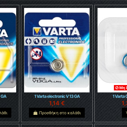
Μη 
0 GA
1 Varta electronic V 13 GA
1 Varta
1,14 €
1
λάθι
Προσθήκη στο καλάθι