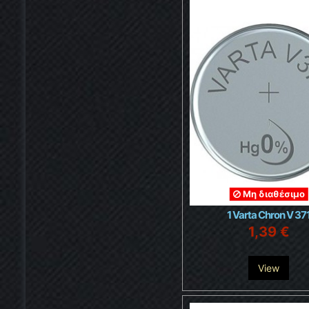
Μη διαθέσιμο
1 Varta Chron V 37
1,39 €
View