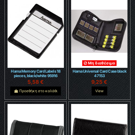
Μη διαθέσιμο
Hama Memory Card Labels 18
Hama Universal Card Case black
pieces, black/white 95916
47153
5,58 €
9,25 €
Προσθήκη στο καλάθι
View