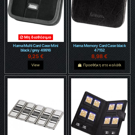
Μη διαθέσιμο
Hama Multi Card Case Mini
Hama Memory Card Case black
black / grey 49916
47152
9,25 €
8,98 €
View
Προσθήκη στο καλάθι