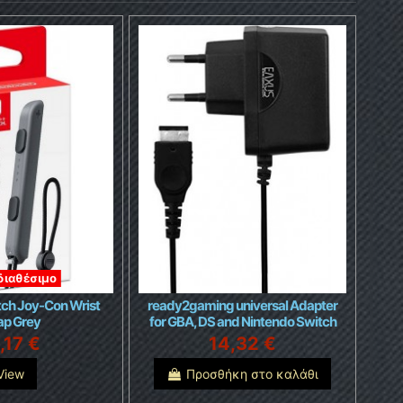
διαθέσιμο
tch Joy-Con Wrist
ready2gaming universal Adapter
ap Grey
for GBA, DS and Nintendo Switch
,17 €
14,32 €
View
Προσθήκη στο καλάθι