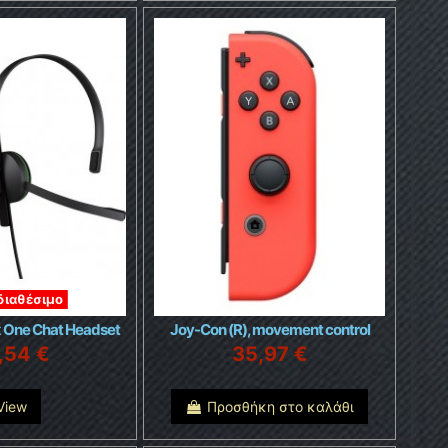
διαθέσιμο
x One Chat Headset
Joy-Con (R), movement control
,54 €
35,97 €
View
Προσθήκη στο καλάθι