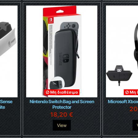
Μη διαθέσιμο
Μη 
lSense
Nintendo Switch Bag and Screen
Microsoft Xbo
ite
Protector
20
18,20 €
View