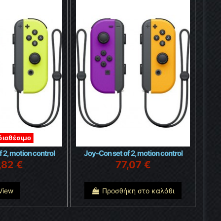
διαθέσιμο
 2, motion control
Joy-Con set of 2, motion control
,82 €
77,07 €
View
Προσθήκη στο καλάθι