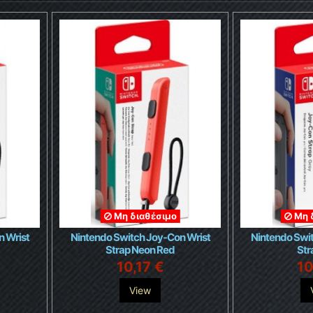
Μη διαθέσιμο
Μη 
n Wrist
Nintendo Switch Joy-Con Wrist
Nintendo Swi
Strap Neon Red
Str
10,17 €
10
View