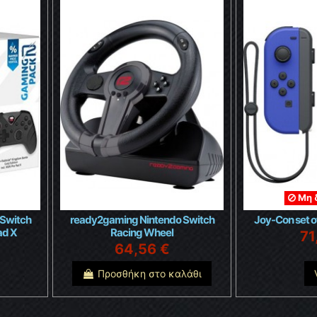
Μη 
 Switch
ready2gaming Nintendo Switch
Joy-Con set of
ad X
Racing Wheel
71
64,56 €
Προσθήκη στο καλάθι