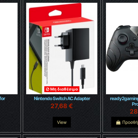
Μη διαθέσιμο
for
Nintendo Switch AC Adapter
ready2gaming
Pr
27,68 €
28
View
Προσθή