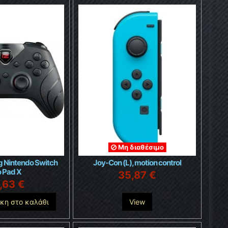
Μη διαθέσιμο
 Nintendo Switch
Joy-Con (L), motion control
o Pad X
35,87 €
,63 €
κη στο καλάθι
View