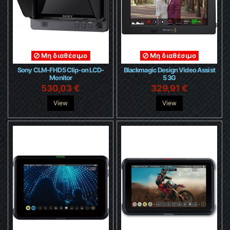
Μη διαθέσιμο
Μη διαθέσιμο
Sony CLM-FHD5 Clip-on LCD-
Blackmagic Design Video Assist
Monitor
5 3G
530,03 €
329,91 €
View
View