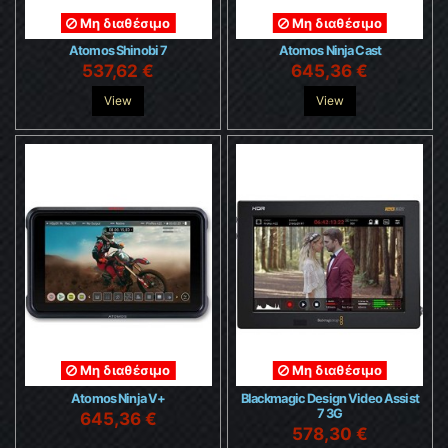
Μη διαθέσιμο
Μη διαθέσιμο
Atomos Shinobi 7
Atomos Ninja Cast
537,62 €
645,36 €
View
View
Μη διαθέσιμο
Μη διαθέσιμο
Atomos Ninja V+
Blackmagic Design Video Assist
7 3G
645,36 €
578,30 €