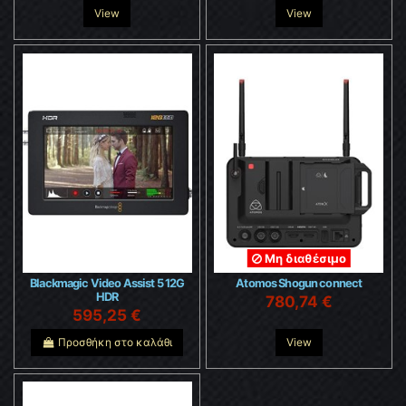
View
View
Μη διαθέσιμο
Blackmagic Video Assist 5 12G
Atomos Shogun connect
HDR
780,74 €
595,25 €
Προσθήκη στο καλάθι
View