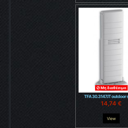
Μη διαθέσιμο
TFA 30.3147.IT outdoor 
14,74 €
View