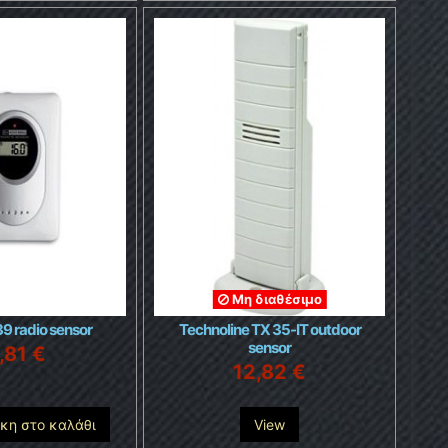
Μη διαθέσιμο
9 radio sensor
Technoline TX 35-IT outdoor
sensor
,81 €
12,82 €
κη στο καλάθι
View