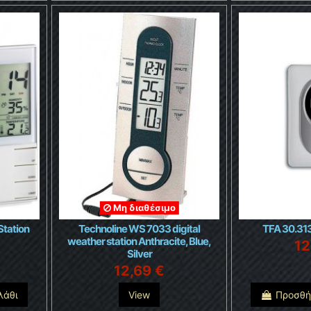
Μη διαθέσιμο
Station
Technoline WS 7033 digital
TFA 30.313
weather station Anthracite, Blue,
12
Silver
12,69 €
λάθι
View
Προσθή