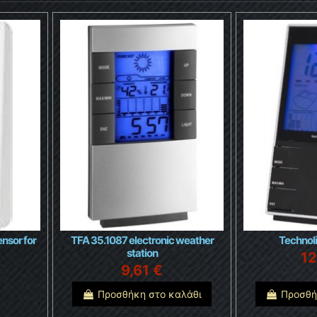
nsor for
TFA 35.1087 electronic weather
Technol
station
12
9,61 €
Προσθήκη στο καλάθι
Προσθή