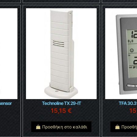
sensor
Technoline TX 29-IT
TFA 30.3
15,15 €
15
Προσθήκη στο καλάθι
Προσθή