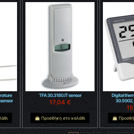
rature
TFA 30.3180.IT sensor
Digital th
 sensor
30.5002,
17,04 €
15
λάθι
Προσθήκη στο καλάθι
Προσθή