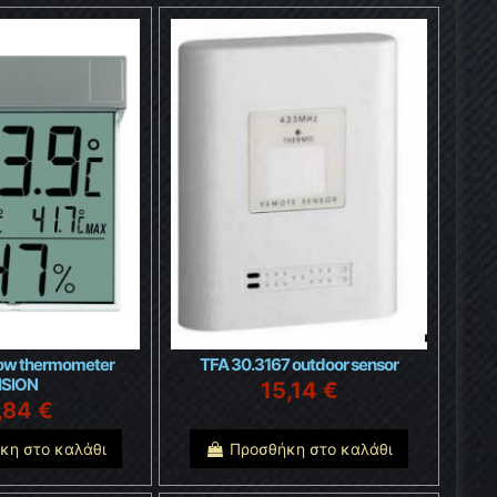
dow thermometer
TFA 30.3167 outdoor sensor
ISION
15,14 €
,84 €
κη στο καλάθι
Προσθήκη στο καλάθι