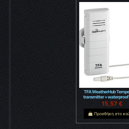
TFA WeatherHub Tempe
transmitter + waterproof
15,57 €
Προσθήκη στο κα