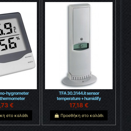
ermo-hygrometer
TFA 30.3144.it sensor
 thermometer
temperature + humidify
,73 €
17,18 €
κη στο καλάθι
Προσθήκη στο καλάθι