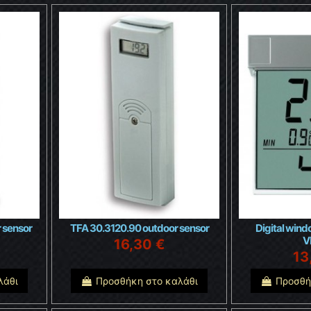
 sensor
TFA 30.3120.90 outdoor sensor
Digital win
V
16,30 €
13
λάθι
Προσθήκη στο καλάθι
Προσθή