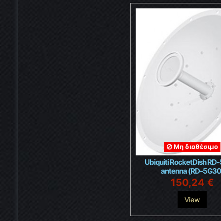
Μη διαθέσιμο
Ubiquiti RocketDish RD
antenna (RD-5G30
150,24 €
View