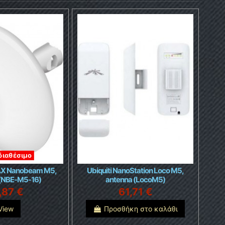
διαθέσιμο
MAX Nanobeam M5,
Ubiquiti NanoStation Loco M5,
(NBE-M5-16)
antenna (LocoM5)
,87 €
61,71 €
View
Προσθήκη στο καλάθι