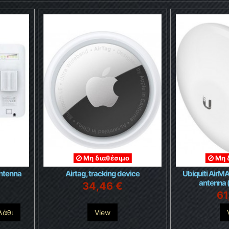
Μη διαθέσιμο
Μη 
antenna
Airtag, tracking device
Ubiquiti Air
antenna 
34,46 €
61
λάθι
View