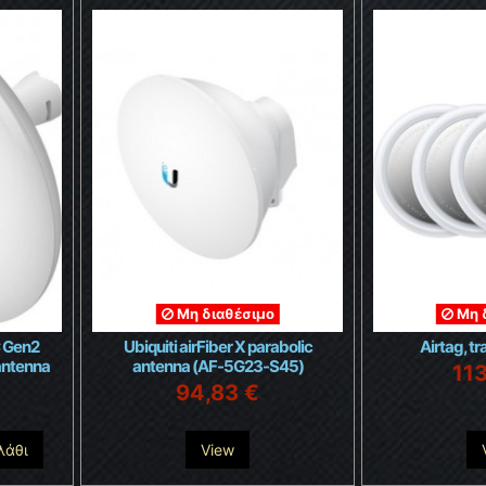
Μη διαθέσιμο
Μη 
C Gen2
Ubiquiti airFiber X parabolic
Airtag, t
antenna
antenna (AF-5G23-S45)
11
94,83 €
λάθι
View