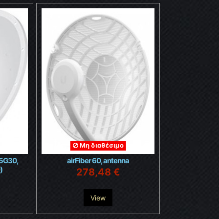
Μη διαθέσιμο
-5G30,
airFiber 60, antenna
)
278,48 €
View