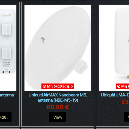
Μη διαθέσιμο
Μη 
 antenna
Ubiquiti AirMAX Nanobeam M5,
Ubiquiti UMA-
antenna (NBE-M5-19)
83
80,90 €
λάθι
View