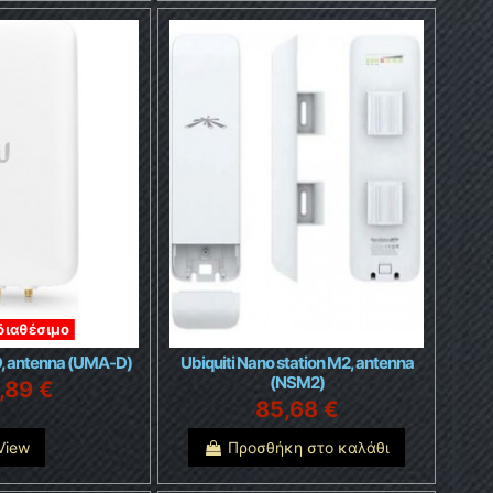
διαθέσιμο
D, antenna (UMA-D)
Ubiquiti Nano station M2, antenna
(NSM2)
,89 €
85,68 €
View
Προσθήκη στο καλάθι