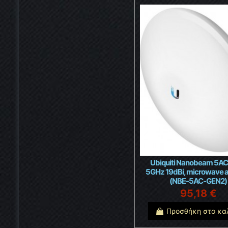
Ubiquiti Nanobeam 5A
5GHz 19dBi, microwave 
(NBE-5AC-GEN2)
95,18 €
Προσθήκη στο κα