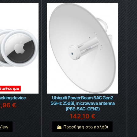
διαθέσιμο
racking device
Ubiquiti Power Beam 5AC Gen2
5GHz 25dBi, microwave antenna
3,96 €
(PBE-5AC-GEN2)
142,10 €
View
Προσθήκη στο καλάθι