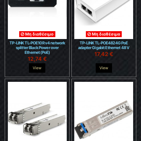
Μη διαθέσιμο
Μη διαθέσιμο
TP-LINK TL-POE10R v4 network
TP-LINK TL-POE4824G PoE
splitter Black Power over
adapter Gigabit Ethernet 48 V
Ethernet (PoE)
17,42 €
12,74 €
View
View