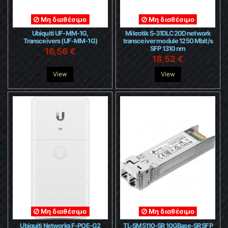
Μη διαθέσιμο
Μη διαθέσιμο
Ubiquiti UF-MM-1G,
Mikrotik S-31DLC20D network
Transceivers (UF-MM-1G)
transceiver module 1250 Mbit/s
SFP 1310 nm
16,56 €
18,52 €
View
View
Μη διαθέσιμο
Μη διαθέσιμο
Ubiquiti Networks F-POE-G2
TL-SM5110-SR 10GBase-SR SFP