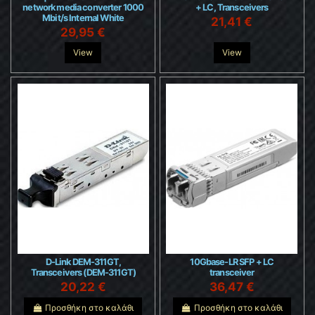
network media converter 1000
+ LC, Transceivers
Mbit/s Internal White
21,41 €
29,95 €
View
View
D-Link DEM-311GT,
10Gbase-LR SFP + LC
Transceivers (DEM-311GT)
transceiver
20,22 €
36,47 €
Προσθήκη στο καλάθι
Προσθήκη στο καλάθι