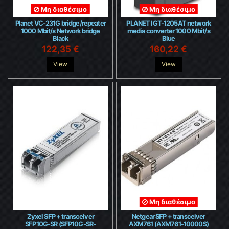
Μη διαθέσιμο
Μη διαθέσιμο
Planet VC-231G bridge/repeater
PLANET IGT-1205AT network
1000 Mbit/s Network bridge
media converter 1000 Mbit/s
Black
Blue
122,35 €
160,22 €
View
View
Μη διαθέσιμο
Zyxel SFP + transceiver
Netgear SFP + transceiver
SFP10G-SR (SFP10G-SR-
AXM761 (AXM761-10000S)