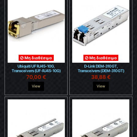
Μη διαθέσιμο
Μη διαθέσιμο
Ubiquiti UF RJ45-10G,
D-Link DEM-310GT,
Transceivers (UF-RJ45-10G)
Transceivers (DEM-310GT)
70,00 €
38,88 €
View
View