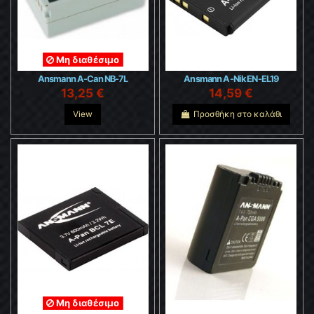
Μη διαθέσιμο
Ansmann A-Can NB-7L
Ansmann A-Nik EN-EL19
13,25 €
14,59 €
View
Προσθήκη στο καλάθι
Μη διαθέσιμο