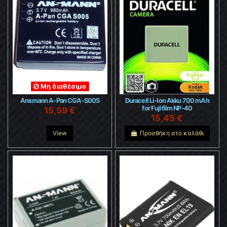
Μη διαθέσιμο
Ansmann A-Pan CGA-S005
Duracell Li-Ion Akku 700 mAh
for Fujifilm NP-40
15,59 €
15,45 €
View
Προσθήκη στο καλάθι