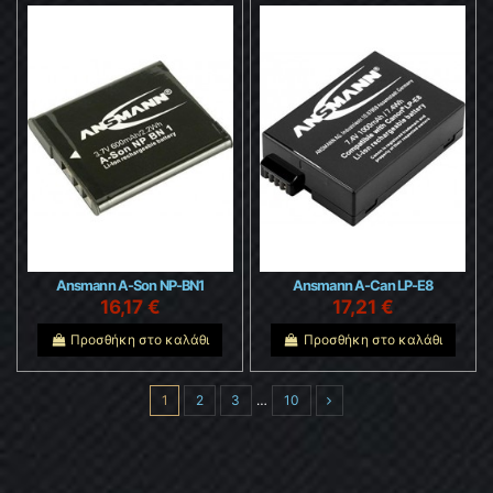
Ansmann A-Son NP-BN1
Ansmann A-Can LP-E8
16,17 €
17,21 €
Προσθήκη στο καλάθι
Προσθήκη στο καλάθι
1
2
3
…
10