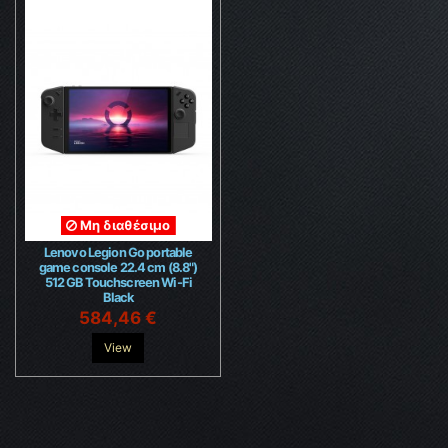
Μη διαθέσιμο
Lenovo Legion Go portable
game console 22.4 cm (8.8")
512 GB Touchscreen Wi-Fi
Black
584,46 €
View