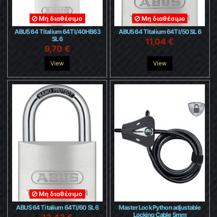
Μη διαθέσιμο
Μη διαθέσιμο
ABUS 64 Titalium 64TI/40HB63
ABUS 64 Titalium 64TI/50 SL 6
SL 6
11,04 €
9,70 €
View
View
Μη διαθέσιμο
ABUS 64 Titalium 64TI/60 SL 6
Master Lock Python adjustable
Locking Cable 5mm