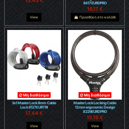
13,43 €
8417EURDPRO
16,17 €
View
Προσθήκη στο καλάθι
Μη διαθέσιμο
Μη διαθέσιμο
3x1 Master Lock 8mm Cable
Master Lock Locking Cable
Lock 8127EURTRI
12mm ergonomic Design
8229EURDPRO
17,44 €
15,19 €
View
View