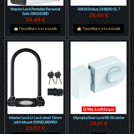
Master Lock Portable Personal
ABUS Diskus 24IB/60 SL 7
Safe 5900EURD
26,40 €
24,46 €
Προσθήκη στο καλάθι
Προσθήκη στο καλάθι
Μη διαθέσιμο
Master Lock U-Lock steel 13mm
Olympia Door Lock RS 50 white
with Mount 8195EURDPRO
26,81 €
25,02 €