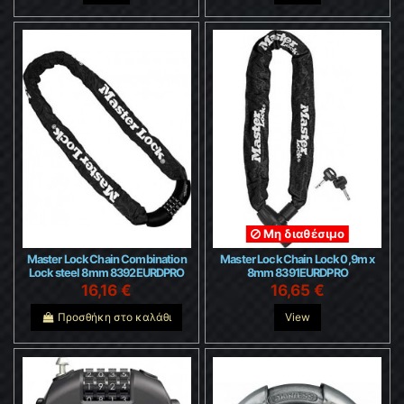
Μη διαθέσιμο
Master Lock Chain Combination
Master Lock Chain Lock 0,9m x
Lock steel 8mm 8392EURDPRO
8mm 8391EURDPRO
16,16 €
16,65 €
Προσθήκη στο καλάθι
View