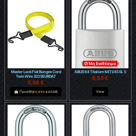
Μη διαθέσιμο
Master Lock Flat Bungee Cord
ABUS 64 Titalium 64TI/45 SL 5
Twin Wire 3225EURDAT
8,53 €
5,56 €
Προσθήκη στο καλάθι
View