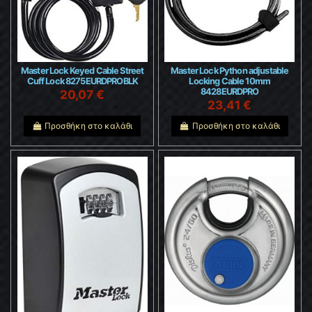
Master Lock Keyed Cable Street
Master Lock Python adjustable
Cuff Lock 8275EURDPROBLK
Locking Cable 10mm
8428EURDPRO
20,07 €
23,41 €
Προσθήκη στο καλάθι
Προσθήκη στο καλάθι