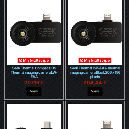
Μη διαθέσιμο
Μη διαθέσιμο
Seek Thermal Compact iOS
Seek Thermal LW-AAA thermal
Thermal imaging camera LW-
imaging camera Black 206 x 156
EAA
pixels
207,19 €
204,44 €
View
View