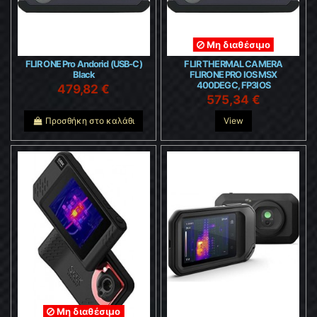
Μη διαθέσιμο
FLIR ONE Pro Andorid (USB-C)
FLIR THERMAL CAMERA
Black
FLIRONE PRO IOS MSX
400DEGC, FP3IOS
479,82 €
575,34 €
Προσθήκη στο καλάθι
View
Μη διαθέσιμο