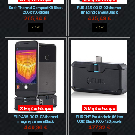
Seek Thermal CompactXR Black
FLIR 435-0012-03 thermal
206 x 156 pixels
imaging camera Black
265,84 €
435,49 €
View
View
Μη διαθέσιμο
Μη διαθέσιμο
FLIR 435-0013-03 thermal
FLIR ONE Pro Android (Micro
imaging camera Black
USB) Black 160 x 120 pixels
449,36 €
477,32 €