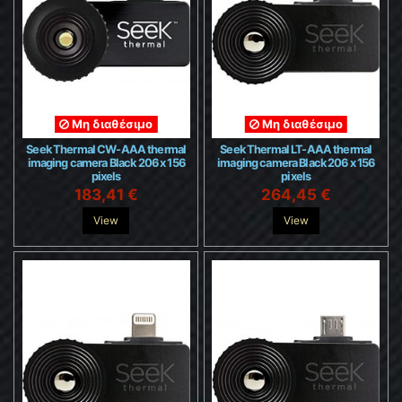
Μη διαθέσιμο
Μη διαθέσιμο
Seek Thermal CW-AAA thermal
Seek Thermal LT-AAA thermal
imaging camera Black 206 x 156
imaging camera Black 206 x 156
pixels
pixels
183,41 €
264,45 €
View
View