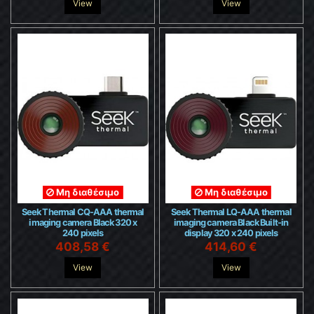
View
View
Μη διαθέσιμο
Μη διαθέσιμο
Seek Thermal CQ-AAA thermal
Seek Thermal LQ-AAA thermal
imaging camera Black 320 x
imaging camera Black Built-in
240 pixels
display 320 x 240 pixels
408,58 €
414,60 €
View
View