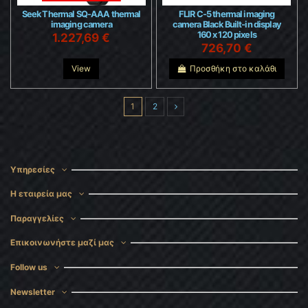
Seek Thermal SQ-AAA thermal
FLIR C-5 thermal imaging
imaging camera
camera Black Built-in display
160 x 120 pixels
1.227,69 €
726,70 €
View
Προσθήκη στο καλάθι
1
2
Υπηρεσίες
Η εταιρεία μας
Παραγγελίες
Επικοινωνήστε μαζί μας
Follow us
Newsletter