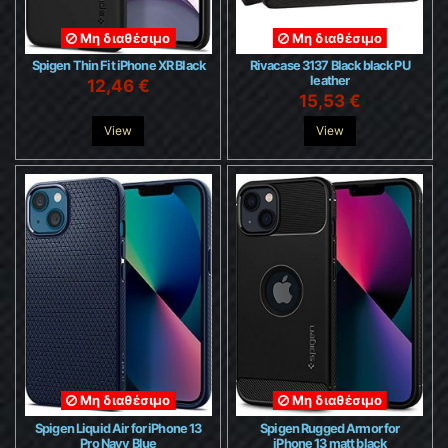
Μη διαθέσιμο
Μη διαθέσιμο
Spigen Thin Fit iPhone XR Black
Rivacase 3137 Black black PU
leather
12,46 €
15,53 €
View
View
Μη διαθέσιμο
Μη διαθέσιμο
Spigen Liquid Air for iPhone 13
Spigen Rugged Armor for
Pro Navy Blue
iPhone 13 matt black