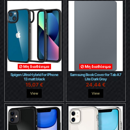
Μη διαθέσιμο
Μη διαθέσιμο
Spigen Ultra Hybrid for iPhone
Samsung Book Cover for Tab A7
13 matt black
Lite Dark Gray
15,07 €
24,44 €
View
View