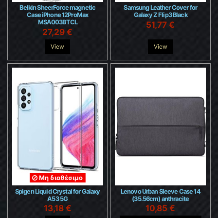
Belkin SheerForce magnetic
Samsung Leather Cover for
Case iPhone 12ProMax
Galaxy Z Flip3 Black
MSA003BTCL
51,77 €
27,29 €
View
View
Μη διαθέσιμο
Spigen Liquid Crystal for Galaxy
Lenovo Urban Sleeve Case 14
A53 5G
(35.56cm) anthracite
13,18 €
10,85 €