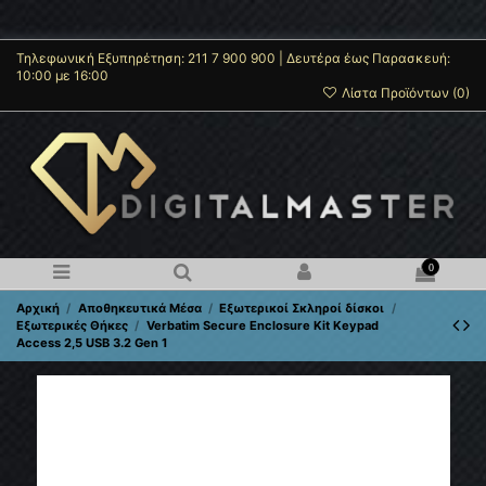
Τηλεφωνική Εξυπηρέτηση: 211 7 900 900 | Δευτέρα έως Παρασκευή:
10:00 με 16:00
Λίστα Προϊόντων (
0
)
0
Αρχική
Αποθηκευτικά Μέσα
Εξωτερικοί Σκληροί δίσκοι
Εξωτερικές Θήκες
Verbatim Secure Enclosure Kit Keypad
Access 2,5 USB 3.2 Gen 1