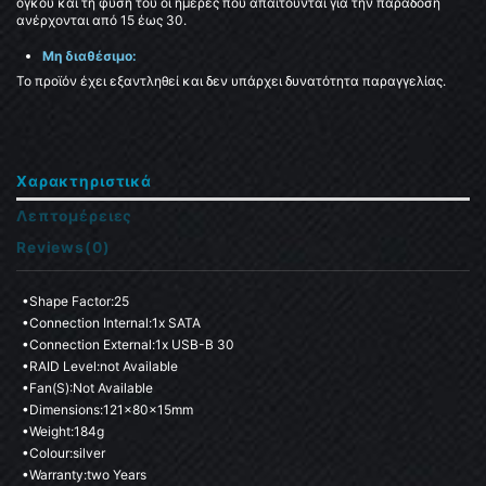
όγκου και τη φύση του οι ημέρες που απαιτούνται για την παράδοση
ανέρχονται από 15 έως 30.
Μη διαθέσιμο:
Το προϊόν έχει εξαντληθεί και δεν υπάρχει δυνατότητα παραγγελίας.
Χαρακτηριστικά
Λεπτομέρειες
Reviews
(0)
•shape Factor:25

•Connection Internal:1x SATA

•Connection External:1x USB-B 30

•RAID Level:not Available

•Fan(s):not Available

•Dimensions:121x80x15mm

•Weight:184g

•Colour:silver

•Warranty:two Years
