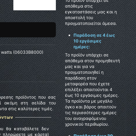
Το προϊόν υπάρχει σε
απόθεμα στις
εγκαταστάσεις μας και η
αποστολή του
πραγματοποιείται άμεσα.
Παράδοση σε 4 έως
10 εργάσιμες
ημέρες:
50 watts (06033B8000)
Το προϊόν υπάρχει σε
απόθεμα στον προμηθευτή
μας και για να
πραγματοποιηθεί η
παράδοση στον
μεταφορέα που έχετε
επιλέξει απαιτούνται 4
έως 10 εργάσιμες ημέρες.
ρεσης προϊόντος που σας
Τα προϊόντα με μεγάλο
ί ακόμη στη σελίδα του
όγκο και βάρος απαιτούν
τα στις καλύτερες τιμές.
τις περισσότερες ημέρες
ϊόντων
του αναγραφόμενου
χρονικού περιθωρίου.
ου θα καταβάλετε δεν
ν πληρώσετε με κάρτα)
Παράδοση έως 30