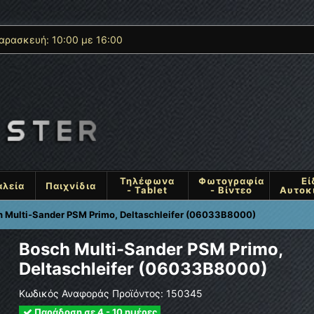
αρασκευή: 10:00 με 16:00
Τηλέφωνα
Φωτογραφία
Εί
αλεία
Παιχνίδια
- Tablet
- Βίντεο
Αυτοκ
 Multi-Sander PSM Primo, Deltaschleifer (06033B8000)
Bosch Multi-Sander PSM Primo,
Deltaschleifer (06033B8000)
Κωδικός Αναφοράς Προϊόντος:
150345
Παράδοση σε 4 - 10 ημέρες