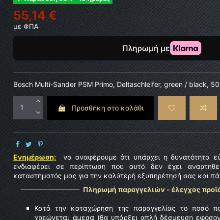
55,14 €
με ΦΠΑ
Bosch Multi-Sander PSM Primo, Deltaschleifer, green / black, 
Προσθήκη στο καλάθι
Ενημέρωση:
να αναφέρουμε ότι υπάρχει η δυνατότητα εύ
ενδιαφέρει σε περίπτωση που αυτό δεν έχει αναρτηθε
καταστήματός μας για την καλύτερή εξυπηρέτησή σας και πάν
Πληρωμή παραγγελιών - έλεγχος προ
Κατά την καταχώρηση της παραγγελίας το ποσό π
χρεώνεται άμεσα (θα υπάρξει απλή δέσμευση εφόσο