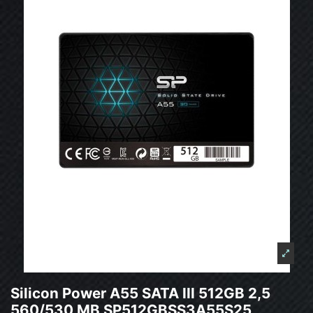
Silicon Power A55 SATA III 512GB 2,5
560/530 MB SP512GBSS3A55S25