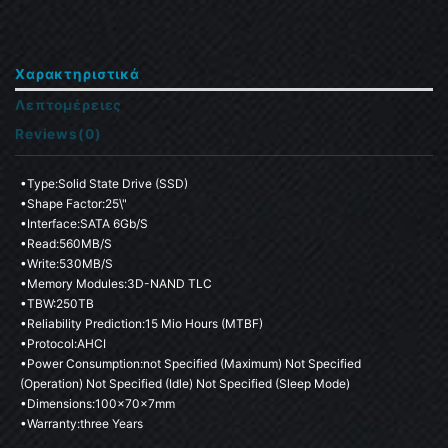
Χαρακτηριστικά
Λεπτομέρειες
Reviews
(0)
•Type:Solid State Drive (SSD)

•shape Factor:25\"

•Interface:SATA 6Gb/s

•Read:560MB/s

•Write:530MB/s

•memory Modules:3D-NAND TLC

•TBW:250TB

•Reliability Prediction:15 Mio Hours (MTBF)

•Protocol:AHCI

•Power Consumption:not Specified (maximum) Not Specified 
(operation) Not Specified (idle) Not Specified (Sleep Mode)

•Dimensions:100x70x7mm

•Warranty:three Years