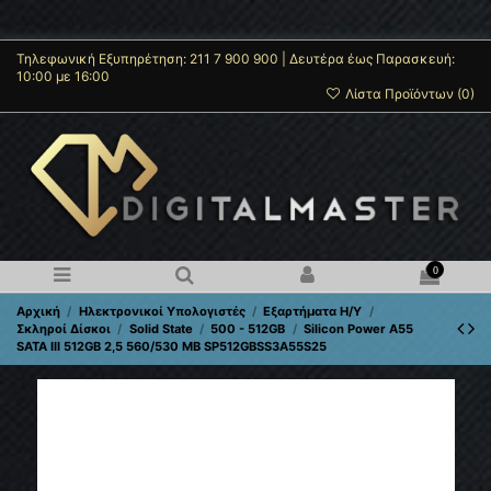
Τηλεφωνική Εξυπηρέτηση: 211 7 900 900 | Δευτέρα έως Παρασκευή:
10:00 με 16:00
Λίστα Προϊόντων (
0
)
0
Αρχική
Ηλεκτρονικοί Υπολογιστές
Εξαρτήματα Η/Y
Σκληροί Δίσκοι
Solid State
500 - 512GB
Silicon Power A55
SATA III 512GB 2,5 560/530 MB SP512GBSS3A55S25