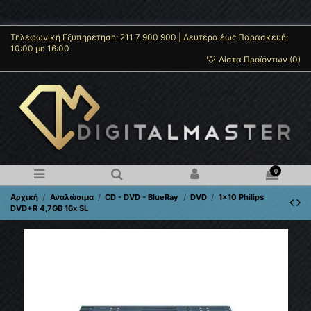
Τηλεφωνική Εξυπηρέτηση: 211 7 900 900 | Δευτέρα έως Παρασκευή:
10:00 με 16:00
Λίστα Προϊόντων (
0
)
0
Αρχική
Αναλώσιμα
CD - DVD - BlueRay
DVD
1x10 Philips
DVD+R 4,7GB 16x SL